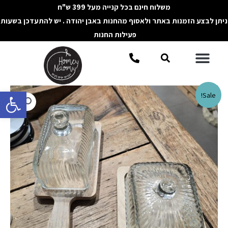
ילוג
משלוח חינם בכל קנייה מעל 399 ש"ח
תוכן
ניתן לבצע הזמנות באתר ולאסוף מהחנות באבן יהודה . יש להתעדכן בשעות
פעילות החנות
תפריט
חיפוש
פתח סרגל 
כמות
Sale!
של
כלי
לחמאה
מעץ
עם
מכסה
זכוכית