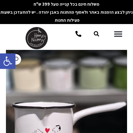
ילוג
משלוח חינם בכל קנייה מעל 399 ש"ח
תוכן
ניתן לבצע הזמנות באתר ולאסוף מהחנות באבן יהודה . יש להתעדכן בשעות
פעילות החנות
תפריט
חיפוש
פתח סרגל 
כמות
של
קלחת
אמייל
זוג
אוהבים