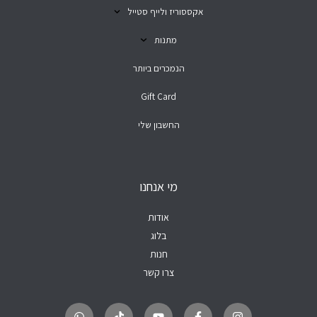
אקססוריז ולייף סטייל
מתנות
הנמכרים ביותר
Gift Card
החשבון שלי
מי אנחנו
אודות
בלוג
חנות
צרו קשר
W
T
Y
F
I
h
i
o
a
n