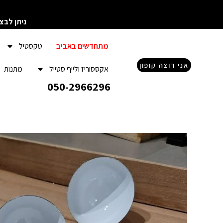
ילוג
תוכן
ניתן לבצ
מתחדשים באביב
טקסטיל
אני רוצה קופון
אקססוריז ולייף סטייל
מתנות
050-2966296