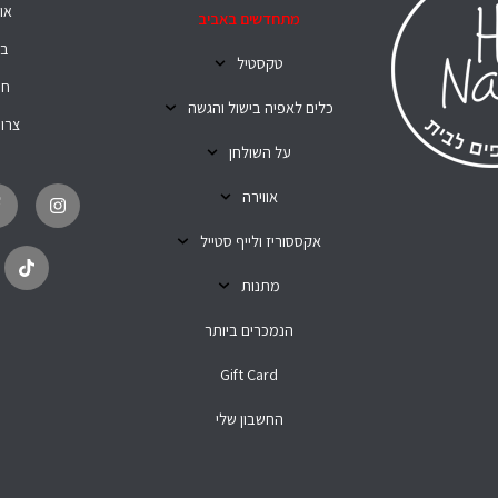
או
מתחדשים באביב
בל
טקסטיל
חנ
כלים לאפיה בישול והגשה
צרו
על השולחן
T
I
i
n
אווירה
k
s
t
t
o
a
אקססוריז ולייף סטייל
k
g
r
מתנות
a
m
הנמכרים ביותר
Gift Card
החשבון שלי