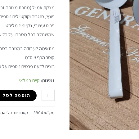
מצקת אמייל (מתכת מצופה זכוכ
פונץ’, סנגריה וקוקטיילים נוספים.
פריט עיצובי, נקי ומינימליסטי
שמשתלב בכל מטבח ועל כל שול
מתאימה לעבודה במטבח בסביב
קוטר הכף 9 ס”מ
רוצים לדעת פרטים נוספים על כ
זמינות:
קיים במלאי
הוספה לסל
מק"ט:
3904
קטגוריות:
כלי אמי