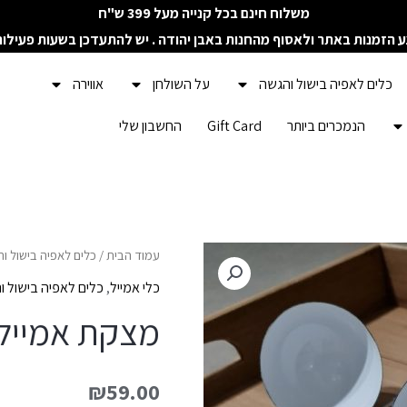
משלוח חינם בכל קנייה מעל 399 ש"ח
ע הזמנות באתר ולאסוף מהחנות באבן יהודה . יש להתעדכן בשעות פעילו
כלים לאפיה בישול והגשה
על השולחן
אווירה
הנמכרים ביותר
Gift Card
החשבון שלי
כמות
עמוד הבית
/
כלים לאפיה בישול ו
של
כלי אמייל
,
כלים לאפיה בישול ו
מצקת
מצקת אמייל
אמייל
₪
59.00