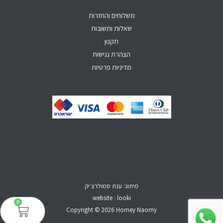
-
m
f
משלוחים והחזרות
שאלות ותשובות
תקנון
הצהרת נגישות
מדיניות פרטיות
מיתוג: ענת סמולרצ׳יק
website : looki
0
עגל
קני
Copyright © 2026 Homey Naomy