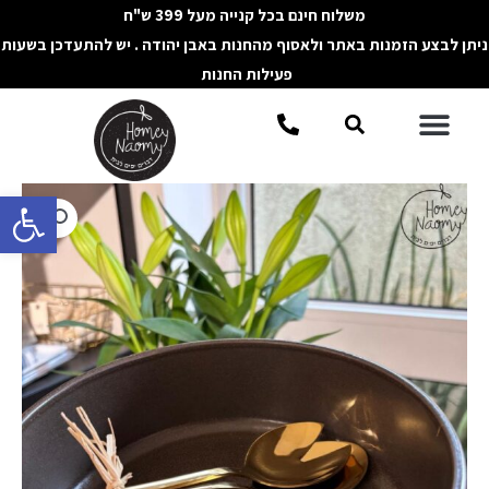
ילוג
משלוח חינם בכל קנייה מעל 399 ש"ח
תוכן
ניתן לבצע הזמנות באתר ולאסוף מהחנות באבן יהודה . יש להתעדכן בשעות
פעילות החנות
תפריט
חיפוש
פתח סרגל 
כמות
של
סט
כף
ומזלג
זהב
להגשה