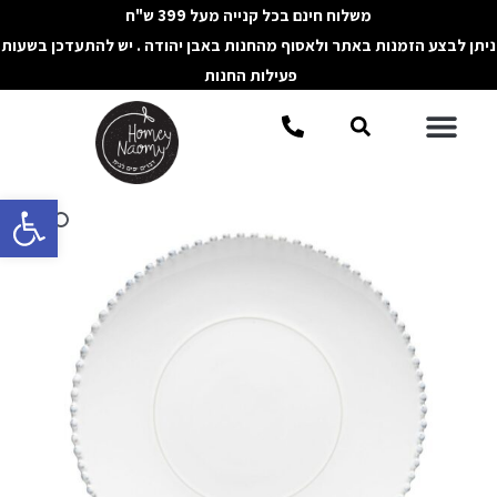
ילוג
משלוח חינם בכל קנייה מעל 399 ש"ח
תוכן
ניתן לבצע הזמנות באתר ולאסוף מהחנות באבן יהודה . יש להתעדכן בשעות
פעילות החנות
תפריט
חיפוש
פתח סרגל 
כמות
של
צלחת
הגשה
PEARL