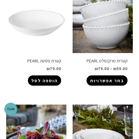
קערית מרק/סלט PEARL
קערת פסטה PEARL
₪
79.00
₪
79.00
–
₪
59.00
בחר אפשרויות
הוספה לסל
Sale!