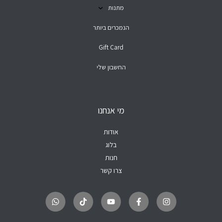
מתנות
הנמכרים ביותר
Gift Card
החשבון שלי
מי אנחנו
אודות
בלוג
חנות
צרו קשר
W
T
Y
F
I
h
i
o
a
n
a
k
u
c
s
t
t
t
e
t
s
o
u
b
a