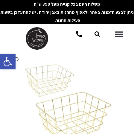
ילוג
משלוח חינם בכל קנייה מעל 399 ש"ח
תוכן
ניתן לבצע הזמנות באתר ולאסוף מהחנות באבן יהודה . יש להתעדכן בשעות
פעילות החנות
תפריט
חיפוש
פתח סרגל 
כמות
של
סלסלת
רשת
מלבנית
זהב