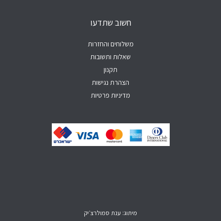
a
k
b
o
g
p
e
o
r
חשוב שתדעו
p
k
a
-
m
f
משלוחים והחזרות
שאלות ותשובות
תקנון
הצהרת נגישות
מדיניות פרטיות
מיתוג: ענת סמולרצ׳יק