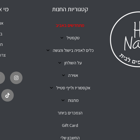
קטגוריות החנות
מי א
או
מתחדשים באביב
בל
טקסטיל
חנ
כלים לאפיה בישול והגשה
צרו
על השולחן
T
I
i
n
אווירה
k
s
t
t
o
a
אקססוריז ולייף סטייל
k
g
r
מתנות
a
m
הנמכרים ביותר
Gift Card
החשבון שלי