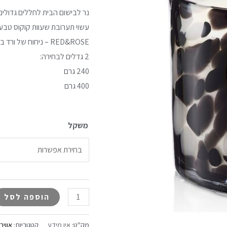
ROSE
נר לבישום הבית לחללים גדולים
עשוי תערובת שעוות קוקוס טבעית
RED&ROSE – ניחוח של ורד בולגרי יוקרתי מלווה בתווים של דומדמניות
2 גדלים לבחירה:
240 גרם
400 גרם
משקל
הוספה לסל
מק"ט:
אין מידע
קטגוריות:
אוויר