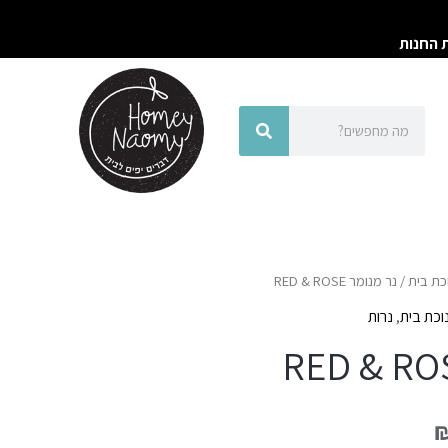
ת החנות
חיפוש
חיפוש
כת בית
/ נר מנומר RED & ROSE
וכת בית
,
נרות