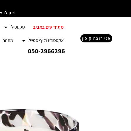
ילוג
תוכן
ניתן לבצ
מתחדשים באביב
טקסטיל
אני רוצה קופון
אקססוריז ולייף סטייל
מתנות
050-2966296