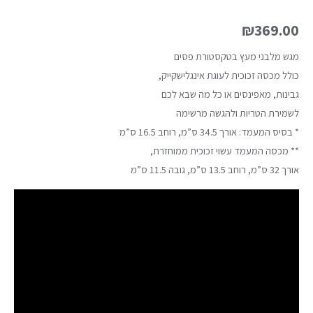
₪
369.00
מגש מלבני מעץ בטקסטורת פסים
כולל מכסה זכוכית לעוגת אינגלישקייק,
גבינות, מאפינסים או כל מה שבא לכם
לשמירת הטריות ולהגשה מרשימה
* בסיס המעמד: אורך 34.5 ס”מ, רוחב 16.5 ס”מ
** מכסה המעמד עשוי זכוכית ממוחזרת,
אורך 32 ס”מ, רוחב 13.5 ס”מ, גובה 11.5 ס”מ