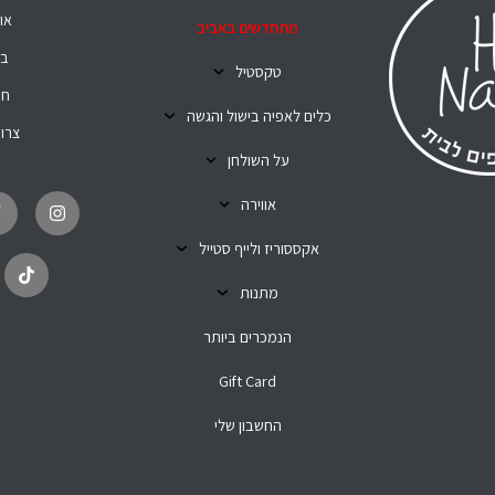
או
מתחדשים באביב
בל
טקסטיל
חנ
כלים לאפיה בישול והגשה
צרו
על השולחן
T
I
i
n
אווירה
k
s
t
t
o
a
אקססוריז ולייף סטייל
k
g
r
מתנות
a
m
הנמכרים ביותר
Gift Card
החשבון שלי