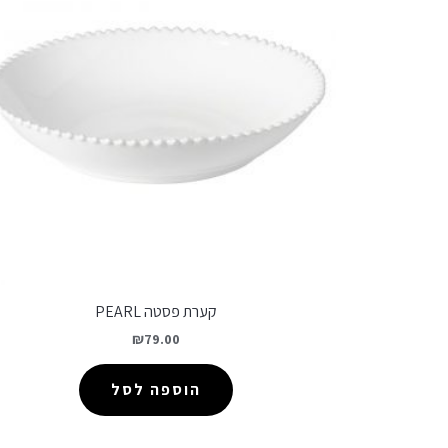
קערת פסטה PEARL
₪
79.00
הוספה לסל