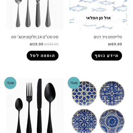
אזל מן המלאי
פלייסמט נייר דגים
סט סכו”ם 24 חלקים וינטג’ מט
₪
19.00
₪
589.00
₪
69.00
מידע נוסף
הוספה לסל
Sale!
Sale!