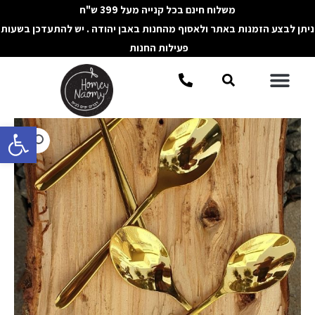
ילוג
משלוח חינם בכל קנייה מעל 399 ש"ח
תוכן
ניתן לבצע הזמנות באתר ולאסוף מהחנות באבן יהודה . יש להתעדכן בשעות
פעילות החנות
תפריט
חיפוש
פתח סרגל 
כמות
של
סט
כפיות
זהב
מבריק