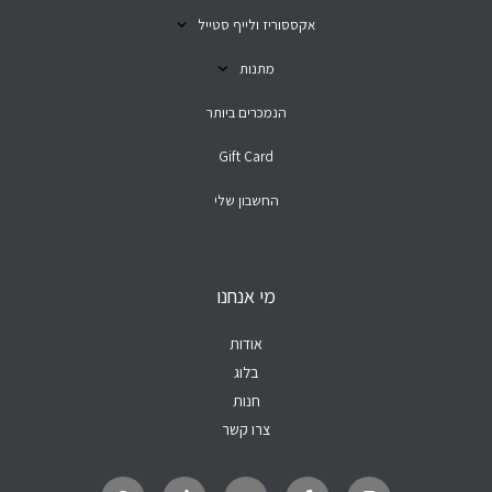
אקססוריז ולייף סטייל
מתנות
הנמכרים ביותר
Gift Card
החשבון שלי
מי אנחנו
אודות
בלוג
חנות
צרו קשר
W
T
Y
F
I
h
i
o
a
n