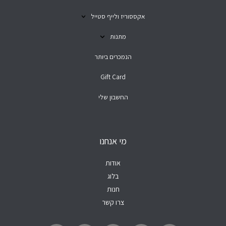
אקססוריז ולייף סטייל
מתנות
הנמכרים ביותר
Gift Card
החשבון שלי
מי אנחנו
אודות
בלוג
חנות
צרו קשר
W
T
Y
F
I