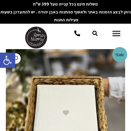
ילוג
משלוח חינם בכל קנייה מעל 399 ש"ח
תוכן
ניתן לבצע הזמנות באתר ולאסוף מהחנות באבן יהודה . יש להתעדכן בשעות
פעילות החנות
תפריט
חיפוש
פתח סרגל 
כמות
Sale!
של
מפיון
מעלי
בננה