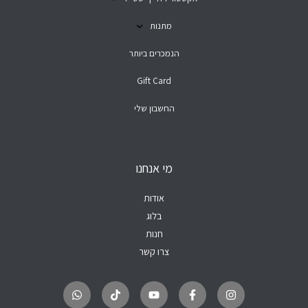
מתנות
הנמכרים ביותר
Gift Card
החשבון שלי
מי אנחנו
אודות
בלוג
חנות
צרו קשר
W
T
Y
F
I
h
i
o
a
n
a
k
u
c
s