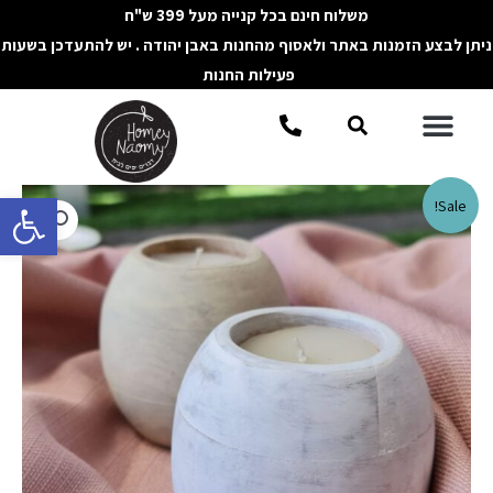
ילוג
משלוח חינם בכל קנייה מעל 399 ש"ח
תוכן
ניתן לבצע הזמנות באתר ולאסוף מהחנות באבן יהודה . יש להתעדכן בשעות
פעילות החנות
תפריט
חיפוש
פתח סרגל 
כמות
Sale!
של
נר
עגול
(אליפטי)
בכלי
עץ