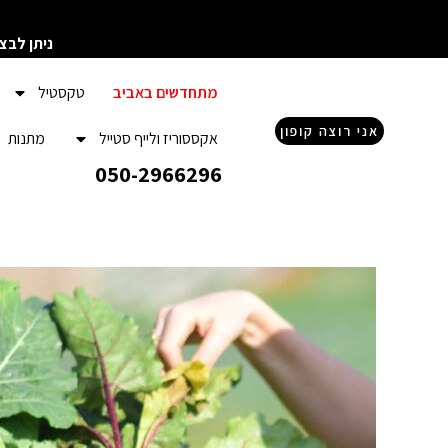
ילוג
תוכן
ניתן לבצ
מתחדשים באביב
טקסטיל
אני רוצה קופון
אקססוריז ולייף סטייל
מתנות
050-2966296