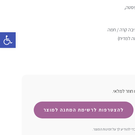
פסטה,
בה קרה / חמה
פתח סרגל 
ה למדיח)
חוזר למלאי.
 להודיע ​​לך על זמינות המוצר.