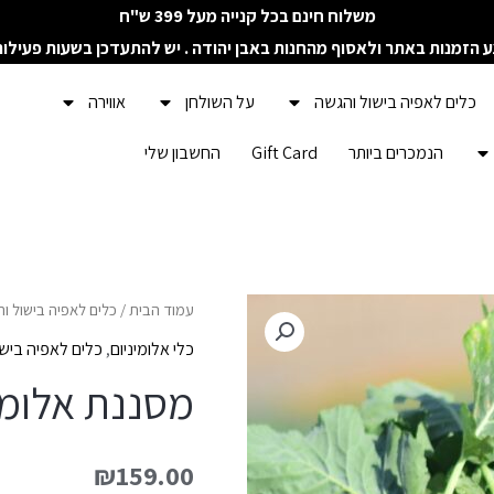
משלוח חינם בכל קנייה מעל 399 ש"ח
ע הזמנות באתר ולאסוף מהחנות באבן יהודה . יש להתעדכן בשעות פעילו
כלים לאפיה בישול והגשה
על השולחן
אווירה
הנמכרים ביותר
Gift Card
החשבון שלי
עמוד הבית
/
כלים לאפיה בישול ו
כלי אלומיניום
,
כלים לאפיה ביש
מסננת אלומי
₪
159.00