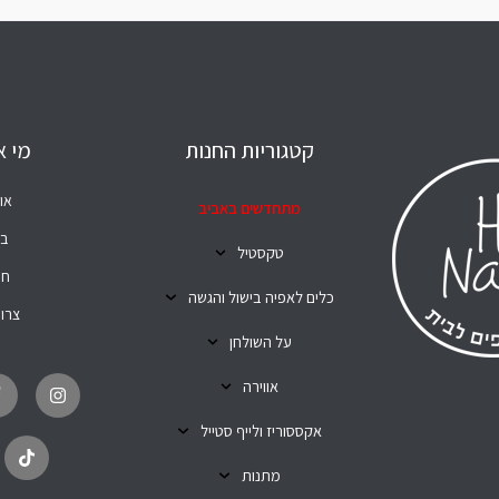
קטגוריות החנות
מי א
או
מתחדשים באביב
בל
טקסטיל
חנ
כלים לאפיה בישול והגשה
צרו
על השולחן
T
I
i
n
אווירה
k
s
t
t
o
a
אקססוריז ולייף סטייל
k
g
r
מתנות
a