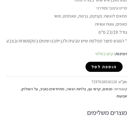
פריט עיצובי ומודרני
מתאים להגשת: נקניקים, גבינות, טאפסים, סושי
מאפים, עוגות ועוגיות
גודל: 23/19 ס”מ
* המגש מיוצר מפלטת שיש טבעית ולכן ייתכנו שינוים בטקסטורות ובצבע
זמינות:
קיים במלאי
הוספה לסל
מק"ט:
7297618016124
קטגוריות:
מגשים, קרשי עץ, צלחות הגשה
,
מתחדשים באביב
,
על השולחן
,
שבועות
מוצרים משלימים