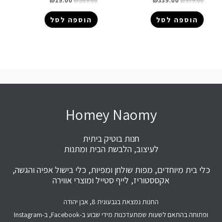
₪
19.00
₪
589.00
₪
339.00
₪
379.00
הוספה לסל
הוספה לסל
Homey Naomy
חנות בוטיק ביתית
לעיצוב, הלבשת הבית ומתנות
כלי בית מיוחדים, מפות שולחן ומפיות, כלי בישול אפיה והגשה,
אקססטוריז, לייף סטייל ומוצרי אווירה
החנות נמצאת בגבעונית 8, אבן יהודה
ופתוחה בהתאם לשעות שמתעדכנות מידי שבוע ב-Facebook, ב-Instagram