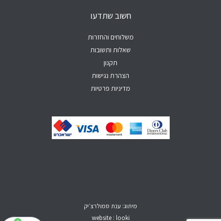
a
k
b
o
g
p
e
o
r
חשוב שתדעו
p
k
a
-
m
f
משלוחים והחזרות
שאלות ותשובות
תקנון
הצהרת נגישות
מדיניות פרטיות
מיתוג: ענת סמולרצ׳יק
website : looki