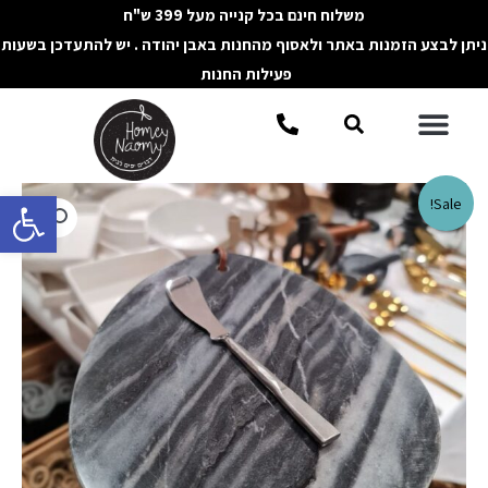
ילוג
משלוח חינם בכל קנייה מעל 399 ש"ח
תוכן
ניתן לבצע הזמנות באתר ולאסוף מהחנות באבן יהודה . יש להתעדכן בשעות
פעילות החנות
תפריט
חיפוש
פתח סרגל 
כמות
Sale!
של
מגש
שיש
שחור