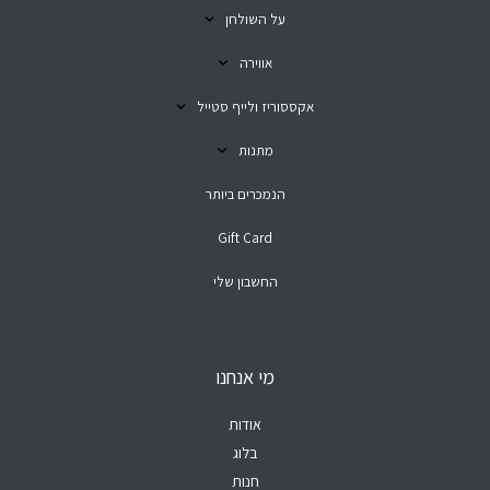
על השולחן
אווירה
אקססוריז ולייף סטייל
מתנות
הנמכרים ביותר
Gift Card
החשבון שלי
מי אנחנו
אודות
בלוג
חנות