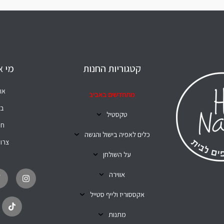
קטגוריות החנות
מי א
או
מתחדשים באביב
בל
טקסטיל
חנ
כלים לאפיה בישול והגשה
צרו
על השולחן
T
I
i
n
אווירה
k
s
t
t
o
a
אקססוריז ולייף סטייל
k
g
r
מתנות
a