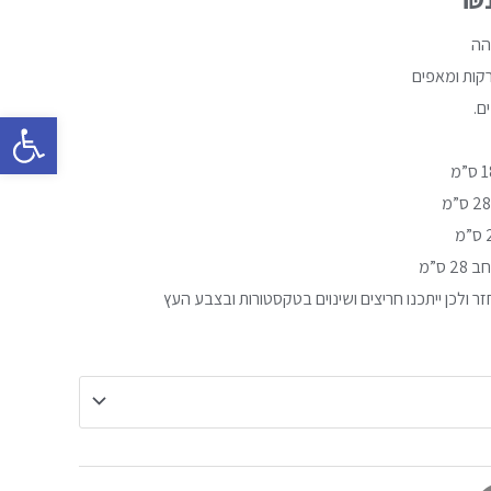
הה
קות ומאפים
ם.
פתח סרגל 
 ולכן ייתכנו חריצים ושינוים בטקסטורות ובצבע העץ