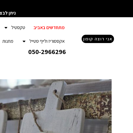
ילוג
תוכן
ניתן לבצ
מתחדשים באביב
טקסטיל
אני רוצה קופון
אקססוריז ולייף סטייל
מתנות
050-2966296