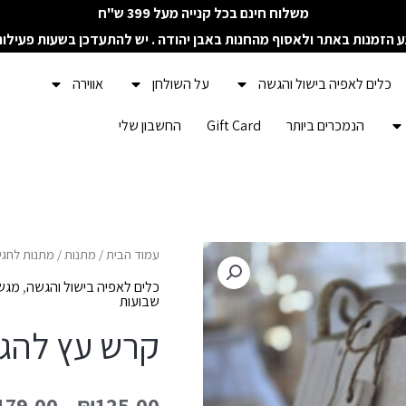
משלוח חינם בכל קנייה מעל 399 ש"ח
ע הזמנות באתר ולאסוף מהחנות באבן יהודה . יש להתעדכן בשעות פעילו
כלים לאפיה בישול והגשה
על השולחן
אווירה
הנמכרים ביותר
Gift Card
החשבון שלי
כמות
עמוד הבית
/
מתנות
/
מתנות לחגי
של
כלים לאפיה בישול והגשה
,
מגשי
שבועות
קרש
קרש עץ להגש
עץ
להגשה
מולבן
179.00
–
₪
125.00