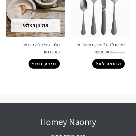
אזל מן המלאי
סט סכו”ם 24 חלקים וינטג’ מט
מלחיה ופלפליה קעריות
₪
115.00
₪
19.00
₪
589.00
הוספה לסל
מידע נוסף
Homey Naomy