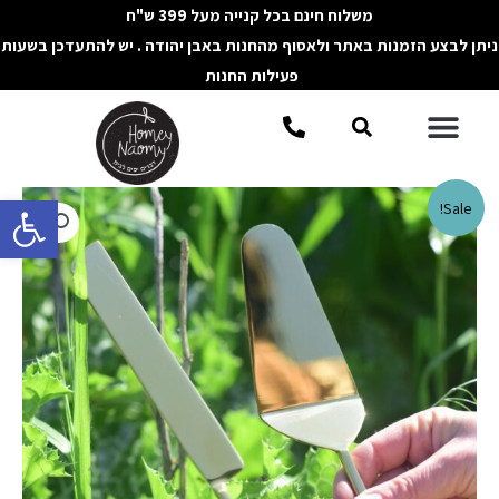
ילוג
משלוח חינם בכל קנייה מעל 399 ש"ח
תוכן
ניתן לבצע הזמנות באתר ולאסוף מהחנות באבן יהודה . יש להתעדכן בשעות
פעילות החנות
תפריט
חיפוש
פתח סרגל 
Sale!