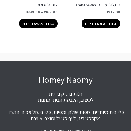
נר גליל נמוך amber&vanilla
אגרטל זכוכית
₪
99.00
–
₪
69.00
₪
35.00
בחר אפשרויות
בחר אפשרויות
Homey Naomy
חנות בוטיק ביתית
לעיצוב, הלבשת הבית ומתנות
כלי בית מיוחדים, מפות שולחן ומפיות, כלי בישול אפיה והגשה,
אקססטוריז, לייף סטייל ומוצרי אווירה
החנות נמצאת בגבעונית 8, אבן יהודה