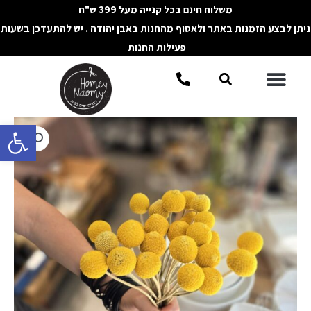
ילוג
משלוח חינם בכל קנייה מעל 399 ש"ח
תוכן
ניתן לבצע הזמנות באתר ולאסוף מהחנות באבן יהודה . יש להתעדכן בשעות
פעילות החנות
תפריט
חיפוש
פתח סרגל 
כמות
של
זר
קרספידיה
מיובש