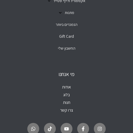
אקססוריז ולייף סטייל
מתנות
הנמכרים ביותר
Gift Card
החשבון שלי
מי אנחנו
אודות
בלוג
חנות
צרו קשר
W
T
Y
F
I
h
i
o
a
n
a
k
u
c
s