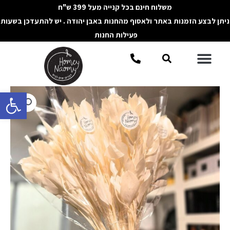
ילוג
משלוח חינם בכל קנייה מעל 399 ש"ח
תוכן
ניתן לבצע הזמנות באתר ולאסוף מהחנות באבן יהודה . יש להתעדכן בשעות
פעילות החנות
תפריט
חיפוש
פתח סרגל 
כמות
של
זר
רוסקוס
מיובש