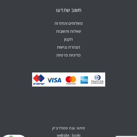
a
k
b
o
g
p
e
o
r
חשוב שתדעו
p
k
a
-
m
f
משלוחים והחזרות
שאלות ותשובות
תקנון
הצהרת נגישות
מדיניות פרטיות
מיתוג: ענת סמולרצ׳יק
website : looki