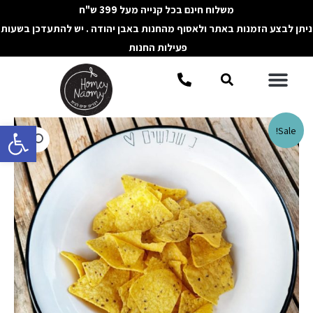
ילוג
משלוח חינם בכל קנייה מעל 399 ש"ח
תוכן
ניתן לבצע הזמנות באתר ולאסוף מהחנות באבן יהודה . יש להתעדכן בשעות
פעילות החנות
תפריט
חיפוש
פתח סרגל 
כמות
Sale!
של
קערת
נישנושים
מאמייל