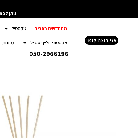
ילוג
תוכן
ניתן לבצ
מתחדשים באביב
טקסטיל
אני רוצה קופון
אקססוריז ולייף סטייל
מתנות
050-2966296