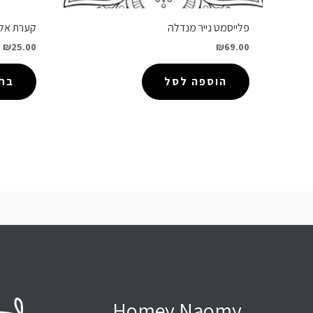
פלייסמט נייר מנדלה
קערת אלומ
–
₪
25.00
₪
69.00
הוספה לסל
בחר
Homey Naomy