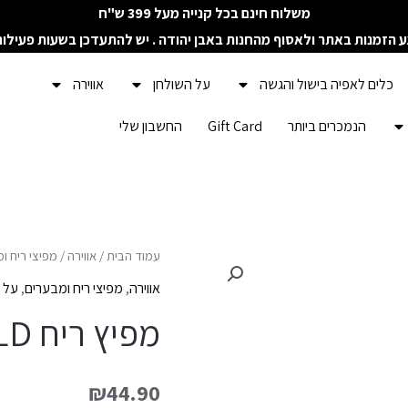
משלוח חינם בכל קנייה מעל 399 ש"ח
ע הזמנות באתר ולאסוף מהחנות באבן יהודה . יש להתעדכן בשעות פעילו
כלים לאפיה בישול והגשה
על השולחן
אווירה
הנמכרים ביותר
Gift Card
החשבון שלי
עמוד הבית
/
אווירה
/
מפיצי ריח ו
אווירה
,
מפיצי ריח ומבערים
,
על 
מפיץ ריח ESSENCE OF GOLD
₪
44.90