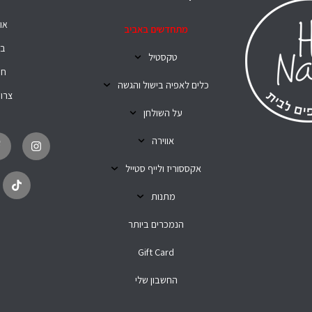
או
מתחדשים באביב
בל
טקסטיל
חנ
כלים לאפיה בישול והגשה
צרו
על השולחן
T
I
i
n
אווירה
k
s
t
t
o
a
אקססוריז ולייף סטייל
k
g
r
מתנות
a
m
הנמכרים ביותר
Gift Card
החשבון שלי