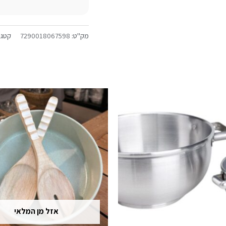
מק"ט:
7290018067598
קטגו
אזל מן המלאי