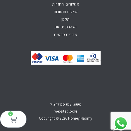
f
משלוחים והחזרות
שאלות ותשובות
תקנון
הצהרת נגישות
מדיניות פרטיות
מיתוג: ענת סמולרצ׳יק
website : looki
0
עגל
קני
Copyright © 2026 Homey Naomy