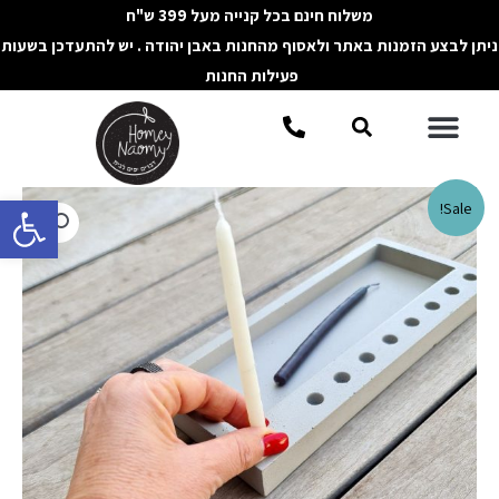
ילוג
משלוח חינם בכל קנייה מעל 399 ש"ח
תוכן
ניתן לבצע הזמנות באתר ולאסוף מהחנות באבן יהודה . יש להתעדכן בשעות
פעילות החנות
תפריט
חיפוש
פתח סרגל 
כמות
Sale!
של
חנוכיית
מגש
מבטון
אפור