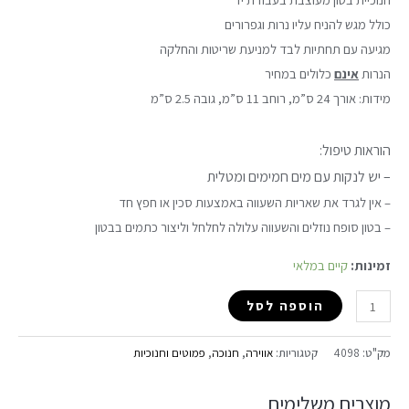
כולל מגש להניח עליו נרות וגפרורים
מגיעה עם תחתיות לבד למניעת שריטות והחלקה
הנרות
אינם
כלולים במחיר
מידות: אורך 24 ס”מ, רוחב 11 ס”מ, גובה 2.5 ס”מ
הוראות טיפול:
– יש לנקות עם מים חמימים ומטלית
– אין לגרד את שאריות השעווה באמצעות סכין או חפץ חד
– בטון סופח נוזלים והשעווה עלולה לחלחל וליצור כתמים בבטון
זמינות:
קיים במלאי
הוספה לסל
מק"ט:
4098
קטגוריות:
אווירה
,
חנוכה
,
פמוטים וחנוכיות
מוצרים משלימים