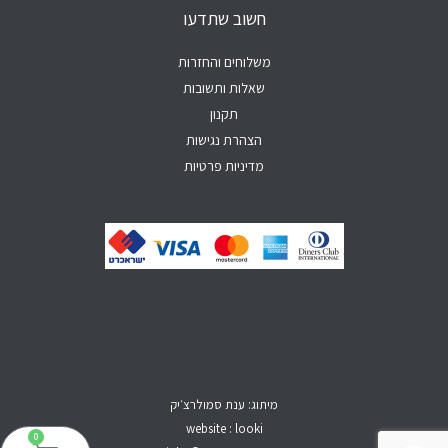
p
e
o
r
חשוב שתדעו
p
k
a
-
m
f
משלוחים והחזרות
שאלות ותשובות
תקנון
הצהרת נגישות
מדיניות פרטיות
מיתוג: ענת סמולרצ׳יק
website : looki
0
עגל