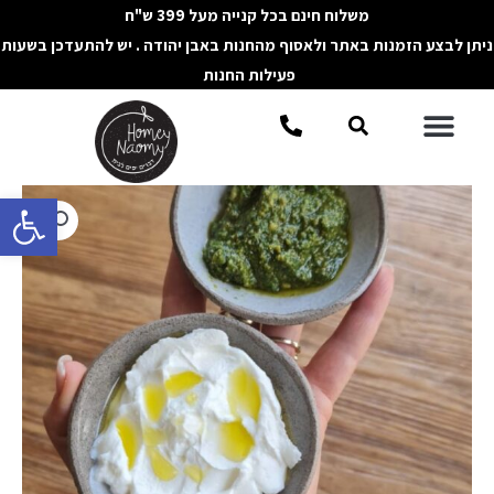
ילוג
משלוח חינם בכל קנייה מעל 399 ש"ח
תוכן
ניתן לבצע הזמנות באתר ולאסוף מהחנות באבן יהודה . יש להתעדכן בשעות
פעילות החנות
תפריט
חיפוש
פתח סרגל 
כמות
של
קעריות
קרמיקה
עבודת
יד