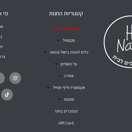
קטגוריות החנות
מי א
או
מתחדשים באביב
בל
טקסטיל
חנ
כלים לאפיה בישול והגשה
צרו
על השולחן
T
I
i
n
אווירה
k
s
t
t
o
a
אקססוריז ולייף סטייל
k
g
r
מתנות
a
m
הנמכרים ביותר
Gift Card