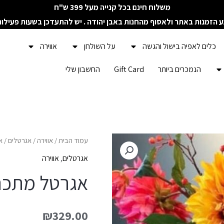
משלוח חינם בכל קנייה מעל 399 ש"ח
ע הזמנות באתר ולאסוף מהחנות באבן יהודה . יש להתעדכן בשעות פעילו
כלים לאפיה בישול והגשה
על השולחן
אווירה
הנמכרים ביותר
Gift Card
החשבון שלי
עמוד הבית
/
אווירה
/
אגרטלים
/ א
אגרטלים
,
אווירה
אגרטל מתכת 
₪
329.00