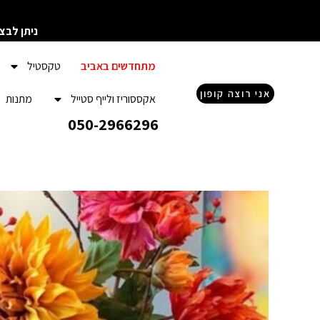
ילוג
תוכן
ניתן לבצ
מתחדשים באביב
טקסטיל
אני רוצה קופון
אקססוריז ולייף סטייל
מתנות
050-2966296