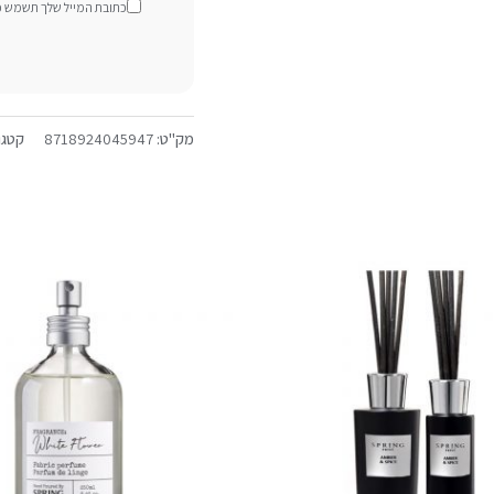
כתובת המייל שלך תשמש כדי
מק"ט:
8718924045947
קטגו