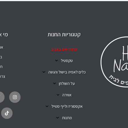
קטגוריות החנות
מי א
או
מתחדשים באביב
בל
טקסטיל
חנ
כלים לאפיה בישול והגשה
צרו
על השולחן
T
I
i
n
אווירה
k
s
t
t
o
a
אקססוריז ולייף סטייל
k
g
r
מתנות
a
m