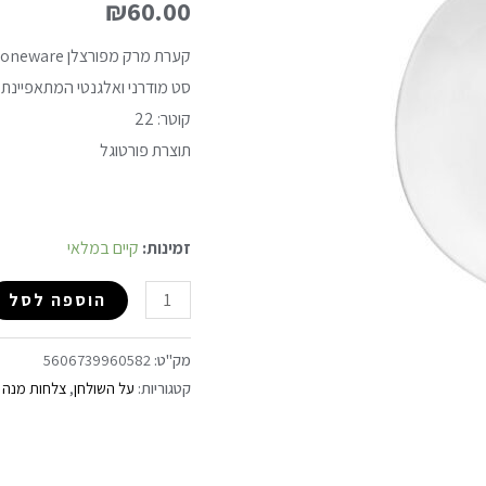
₪
60.00
קערת מרק מפורצלן Stoneware, סדרת LIVIA
סט מודרני ואלגנטי המתאפיינת 
קוטר: 22
תוצרת פורטוגל
זמינות:
קיים במלאי
הוספה לסל
מק"ט:
5606739960582
קטגוריות:
על השולחן
,
צלחות מנה ר