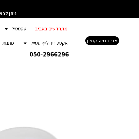
ילוג
תוכן
ניתן לבצ
מתחדשים באביב
טקסטיל
אני רוצה קופון
אקססוריז ולייף סטייל
מתנות
050-2966296