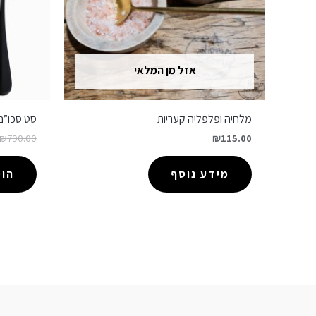
אזל מן המלאי
מלחיה ופלפליה קעריות
סט סכו”ם 24 חלקים שחור
₪
790.00
₪
115.00
מידע נוסף
הו