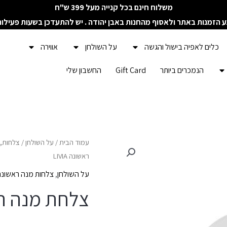
משלוח חינם בכל קנייה מעל 399 ש"ח
ע הזמנות באתר ולאסוף מהחנות באבן יהודה . יש להתעדכן בשעות פעילו
כלים לאפיה בישול והגשה
על השולחן
אווירה
הנמכרים ביותר
Gift Card
החשבון שלי
כמות
עמוד הבית
/
על השולחן
/
צלחות, 
ראשונה LIVIA
של
צלחת
על השולחן
,
צלחות מנה ראשונה 
מנה
צלחת מנה ראשונ
ראשונה
LIVIA