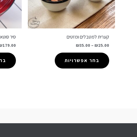
קערית למטבלים ומזטים
סיר סוטאז
₪
179.00
₪
35.00
–
₪
25.00
בחר אפשרויות
בחר