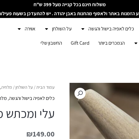
משלוח חינם בכל קנייה מעל 399 ש"ח
ע הזמנות באתר ולאסוף מהחנות באבן יהודה . יש להתעדכן בשעות פעילו
כלים לאפיה בישול והגשה
על השולחן
אווירה
הנמכרים ביותר
Gift Card
החשבון שלי
עמוד הבית
/
על השולחן
/
מלחיה, 
כלים לאפיה בישול והגשה
,
מלחי
עלי ומכתש 
₪
149.00