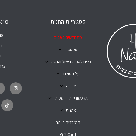
קטגוריות החנות
מי א
או
מתחדשים באביב
בל
טקסטיל
חנ
כלים לאפיה בישול והגשה
צרו
על השולחן
T
I
i
n
אווירה
k
s
t
t
o
a
אקססוריז ולייף סטייל
k
g
r
מתנות
a
m
הנמכרים ביותר
Gift Card