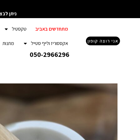
ילוג
תוכן
ניתן לבצ
מתחדשים באביב
טקסטיל
אני רוצה קופון
אקססוריז ולייף סטייל
מתנות
050-2966296