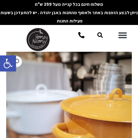
ילוג
משלוח חינם בכל קנייה מעל 399 ש"ח
תוכן
ניתן לבצע הזמנות באתר ולאסוף מהחנות באבן יהודה . יש להתעדכן בשעות
פעילות החנות
תפריט
חיפוש
פתח סרגל 
כמות
של
סיר
אמייל
בינוני
לממולאים