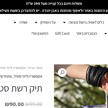
משלוח חינם בכל קנייה מעל 399 ש"ח
ע הזמנות באתר ולאסוף מהחנות באבן יהודה . יש להתעדכן בשעות פעילו
כלים לאפיה בישול והגשה
על השולחן
אווירה
הנמכרים ביותר
Gift Card
החשבון שלי
כמות
עמוד הבית
/
אקססוריז ולייף סטיי
של
אקססוריז ולייף סטייל
,
מתחדשים
תיק
תיק רשת סט ל
רשת
סט
₪
90.00
₪
99.00
לבן