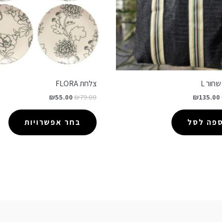
חור L
צלחת FLORA
₪
55.00
₪
79.00
₪
135.00
ספה לסל
בחר אפשרויות