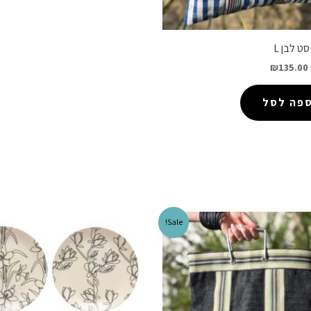
ט לבן L
₪
135.00
ספה לסל
Sale!