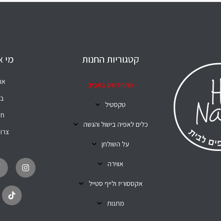
קטגוריות החנות
מי א
או
מתחדשים באביב
בל
טקסטיל
חנ
כלים לאפיה בישול והגשה
צרו
על השולחן
T
I
i
n
אווירה
k
s
t
t
o
a
אקססוריז ולייף סטייל
k
g
r
מתנות
a
m