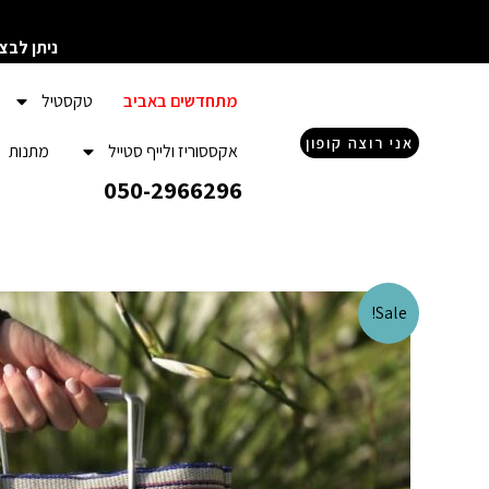
ילוג
תוכן
ניתן לבצ
מתחדשים באביב
טקסטיל
אני רוצה קופון
אקססוריז ולייף סטייל
מתנות
050-2966296
Sale!