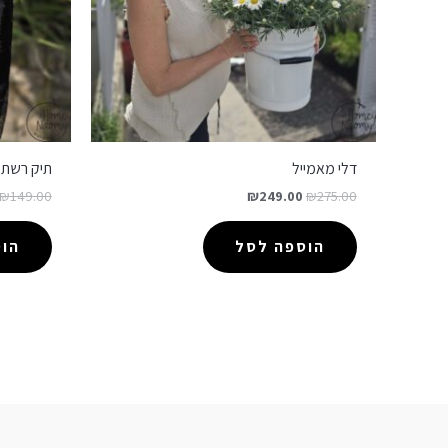
דלי מאמייל
תיק רשת ש
₪
149.00
₪
249.00
₪
275.00
הוספה לסל
הו