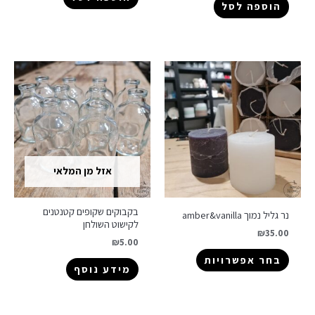
הוספה לסל
אזל מן המלאי
בקבוקים שקופים קטנטנים
נר גליל נמוך amber&vanilla
לקישוט השולחן
₪
35.00
₪
5.00
בחר אפשרויות
מידע נוסף