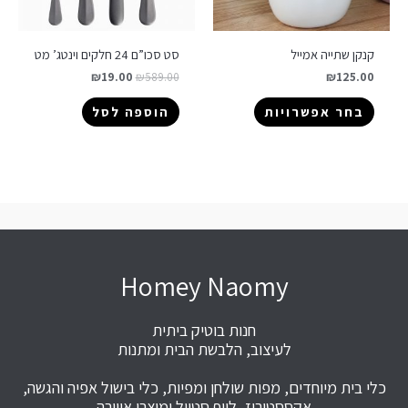
קנקן שתייה אמייל
סט סכו”ם 24 חלקים וינטג’ מט
₪
19.00
₪
589.00
₪
125.00
בחר אפשרויות
הוספה לסל
Homey Naomy
חנות בוטיק ביתית
לעיצוב, הלבשת הבית ומתנות
כלי בית מיוחדים, מפות שולחן ומפיות, כלי בישול אפיה והגשה,
אקססטוריז, לייף סטייל ומוצרי אווירה