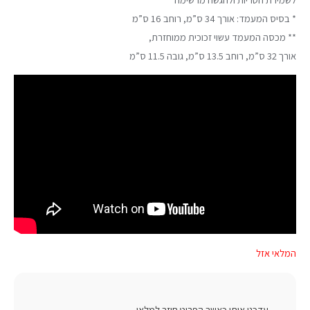
* בסיס המעמד: אורך 34 ס”מ, רוחב 16 ס”מ
** מכסה המעמד עשוי זכוכית ממוחזרת,
אורך 32 ס”מ, רוחב 13.5 ס”מ, גובה 11.5 ס”מ
המלאי אזל
עדכנו אותי כאשר הפריט חוזר למלאי.