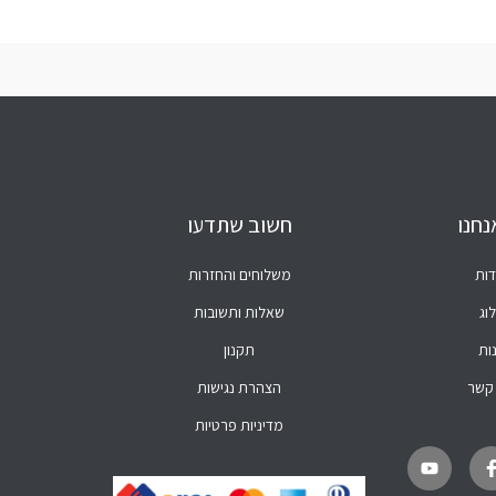
נחנו
חשוב שתדעו
דות
משלוחים והחזרות
וג
שאלות ותשובות
ות
תקנון
 קשר
הצהרת נגישות
מדיניות פרטיות
Y
W
F
o
h
a
u
a
c
t
t
e