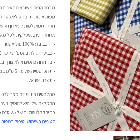
מבחר מפות משובצות לאירוח כפר
מפות איכותיות, בד פוליאסטר ד
חגיגיות ומושלמות לשולחן חג 
ארוחה יוונית, איטלקית ולכל מאו
• הרכב בד: 100% פוליאסטר
• כביסה רגילה בטמפ’ של עד 40 מעלות
• בד דוחה כתמים וללא צורך בגי
• תיתכן סטייה של עד 5 ס”מ במידת המפה
• תוצרת ישראל
מתלבטים איזו מידת מפה לרכו
ההמלצה שלי היא להוסיף בערך 50 ס”מ למידת השולח
כך יתקבלו שוליים של 25 ס”מ מסביב לשולחן.
לטיפים בשימוש וטיפול במפות 