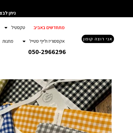
ילוג
תוכן
ניתן לבצ
מתחדשים באביב
טקסטיל
אני רוצה קופון
אקססוריז ולייף סטייל
מתנות
050-2966296