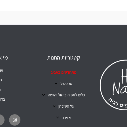
קטגוריות החנות
מי א
או
מתחדשים באביב
בל
טקסטיל
חנ
כלים לאפיה בישול והגשה
צרו
על השולחן
T
I
i
n
אווירה
k
s
t
t