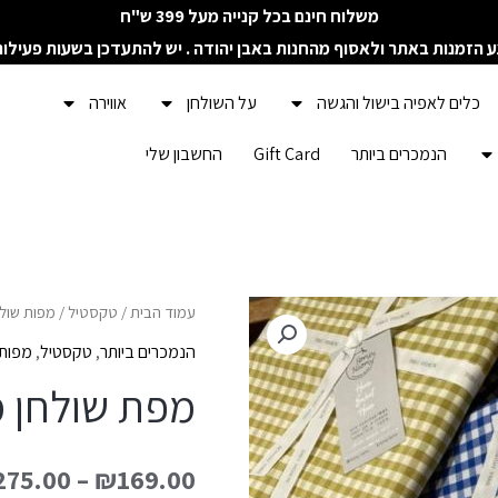
משלוח חינם בכל קנייה מעל 399 ש"ח
ע הזמנות באתר ולאסוף מהחנות באבן יהודה . יש להתעדכן בשעות פעילו
כלים לאפיה בישול והגשה
על השולחן
אווירה
הנמכרים ביותר
Gift Card
החשבון שלי
כמות
עמוד הבית
/
טקסטיל
/
מפות שולח
של
הנמכרים ביותר
,
טקסטיל
,
מפות 
מפת
מפת שולחן 
שולחן
מלבנית
275.00
–
₪
169.00
משבצת