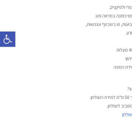
י ולפיקניק.
מוי כותנה במראה מט.
שבועות, טו בשבטף עצמאות,
פתח סרגל 
רע.
הוץ
ש?
ן.
שולחן