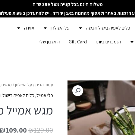
משלוח חינם בכל קנייה מעל 399 ש"ח
ע הזמנות באתר ולאסוף מהחנות באבן יהודה . יש להתעדכן בשעות פעילו
כלים לאפיה בישול והגשה
על השולחן
אווירה
הנמכרים ביותר
Gift Card
החשבון שלי
כמות
עמוד הבית
/
על השולחן
/
מגשים, 
של
כלי אמייל
,
כלים לאפיה בישול ו
מגש
מגש אמייל מ
אמייל
מלבני
₪
109.00
₪
129.00