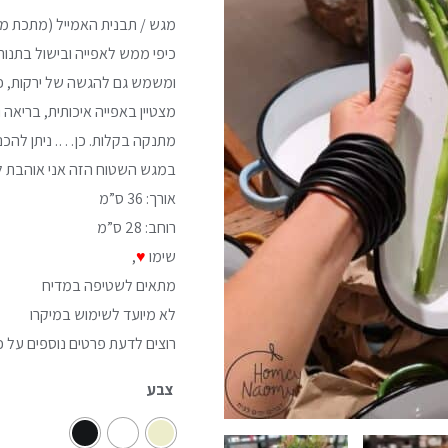
מגש / תבנית האמייל (מתכת מצ
כיפי ממש לאפייה ובישול בתנור
ומשמש גם להגשה של ירקות, פיר
מצטיין באפייה איכותית, בריאה 
מתנקה בקלות. כן…. ניתן להכני
במגש השטוח הזה אני אוהבת לה
אורך: 36 ס”מ
רוחב: 28 ס”מ
שימו
♥
,
מתאים לשטיפה במדיח
לא מיועד לשימוש במיקרו
רוצים לדעת פרטים נוספים על כ
צבע