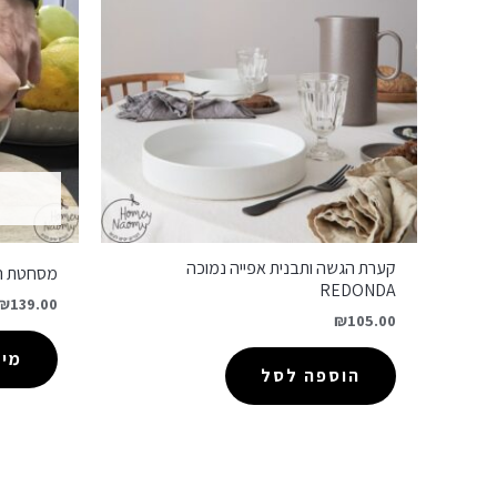
קערת הגשה ותבנית אפייה נמוכה
מסחטת ה
REDONDA
₪
139.00
₪
105.00
מיד
הוספה לסל