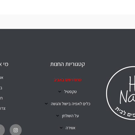
קטגוריות החנות
מי א
או
מתחדשים באביב
בל
טקסטיל
חנ
כלים לאפיה בישול והגשה
צרו
על השולחן
T
I
i
n
אווירה
k
s
t
t