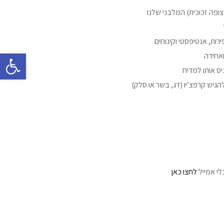
ופה זכוכית) המלבני שלנו
ות, אנטיפסטי וקינוחים
פתח סרגל 
ואחידה
ס אותו למדיח
גיש קרפצ’יו (דג, בשר או סלק)
לי אמייל
לחצו כאן