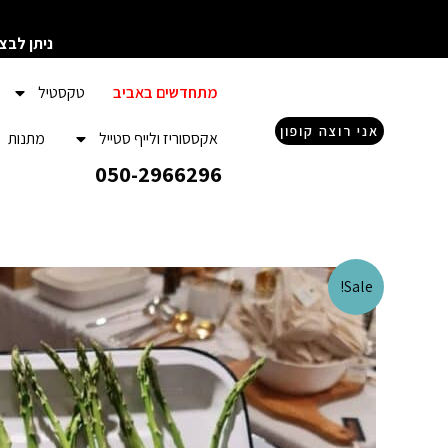
ילוג
תוכן
ניתן לבצ
מתחדשים באביב
טקסטיל
אני רוצה קופון
אקססוריז ולייף סטייל
מתנות
050-2966296
Sale!