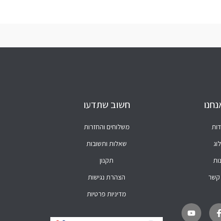
נחנו
חשוב שתדעו
דות
משלוחים והחזרות
וג
שאלות ותשובות
ות
תקנון
 קשר
הצהרת נגישות
מדיניות פרטיות
Y
W
F
o
h
a
u
a
c
t
t
e