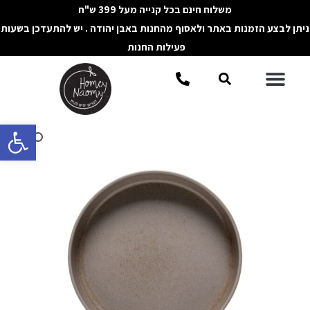
ילוג
משלוח חינם בכל קנייה מעל 399 ש"ח
תוכן
ניתן לבצע הזמנות באתר ולאסוף מהחנות באבן יהודה . יש להתעדכן בשעות
פעילות החנות
תפריט
חיפוש
פתח סרגל 
כמות
של
קערת
הגשה
ותבנית
אפייה
נמוכה
REDONDA
חום