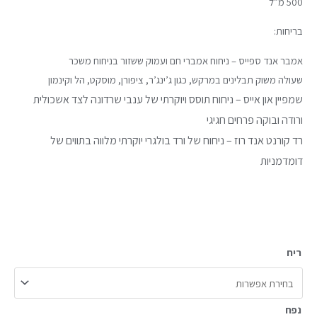
500 מ”ל
בריחות:
אמבר אנד ספייס – ניחוח אמברי חם ועמוק ששזור בניחוח משכר
שעולה משוק תבלינים במרקש, כגון ג’ינג’ר, ציפורן, מוסקט, הל וקינמון
שמפיין און אייס – ניחוח תוסס ויוקרתי של ענבי שרדונה לצד אשכולית
ורודה ובוקה פרחים חגיגי
רד קורנט אנד רוז – ניחוח של ורד בולגרי יוקרתי מלווה בתווים של
דומדמניות
ריח
נפח