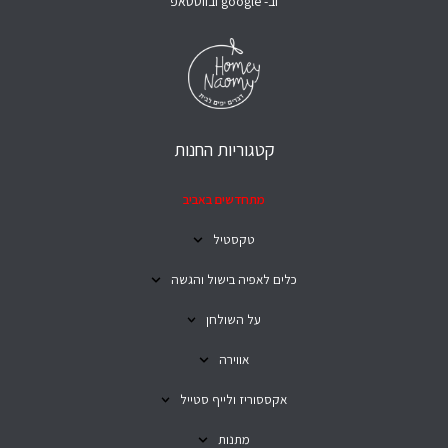
וב- google ובווטסאפ
קטגוריות החנות
מתחדשים באביב
טקסטיל
כלים לאפיה בישול והגשה
על השולחן
אווירה
אקססוריז ולייף סטייל
מתנות