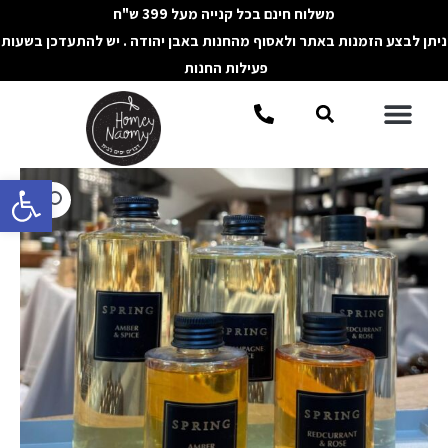
ילוג
משלוח חינם בכל קנייה מעל 399 ש"ח
תוכן
ניתן לבצע הזמנות באתר ולאסוף מהחנות באבן יהודה . יש להתעדכן בשעות
פעילות החנות
תפריט
חיפוש
פתח סרגל 
כמות
של
מילוי
למפיץ
ריח