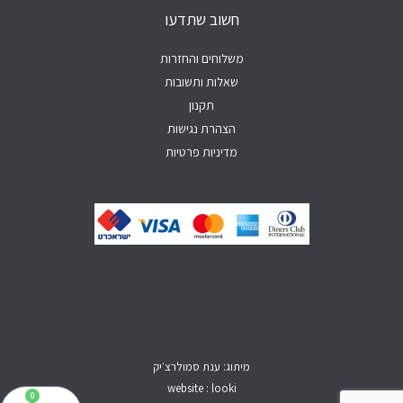
p
e
o
r
חשוב שתדעו
p
k
a
-
m
f
משלוחים והחזרות
שאלות ותשובות
תקנון
הצהרת נגישות
מדיניות פרטיות
מיתוג: ענת סמולרצ׳יק
website : looki
0