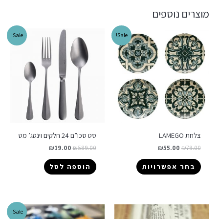
מוצרים נוספים
Sale!
Sale!
צלחת LAMEGO
סט סכו”ם 24 חלקים וינטג’ מט
₪
19.00
₪
589.00
₪
55.00
₪
79.00
בחר אפשרויות
הוספה לסל
Sale!