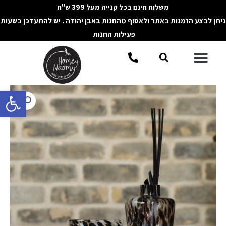
ילוג
משלוח חינם בכל קנייה מעל 399 ש"ח
תוכן
ניתן לבצע הזמנות באתר ולאסוף מהחנות באבן יהודה . יש להתעדכן בשעות
פעילות החנות
תפריט
חיפוש
פתח סרגל 
כמות
של
מגש
מתכת
עגול
ושחור