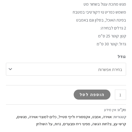
מגש מתכת עגול בשחור מט
משמש כפריט נוי דקורטיבי במטבח
בפינת האוכל, בסלון וגם באמבט
2 גדלים לבחירה:
קטן: קוטר 25 ס”מ
גדול: קוטר 30 ס”מ
גודל
הוספה לסל
מק"ט:
אין מידע
קטגוריות:
אווירה
,
אמבט
,
אקססוריז ולייף סטייל
,
כלים למוצרי אווירה
,
מגשים,
קרשי עץ, צלחות הגשה
,
מפיצי ריח ומבערים
,
נרות
,
על השולחן