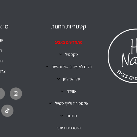
קטגוריות החנות
מי א
או
מתחדשים באביב
בל
טקסטיל
חנ
כלים לאפיה בישול והגשה
צרו
על השולחן
T
I
i
n
אווירה
k
s
t
t
o
a
אקססוריז ולייף סטייל
k
g
r
מתנות
a
m
הנמכרים ביותר