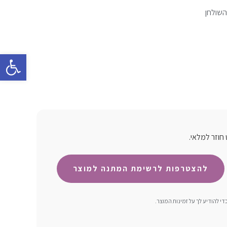
השולחן
פתח סרגל 
חוזר למלאי.
 להודיע ​​לך על זמינות המוצר.