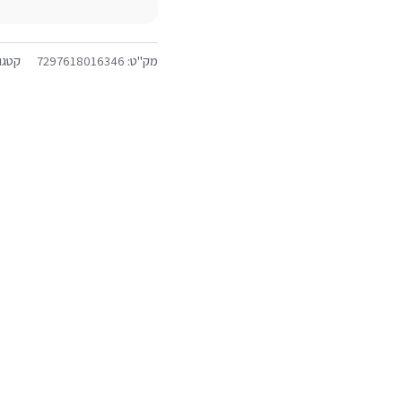
מק"ט:
7297618016346
קטגו