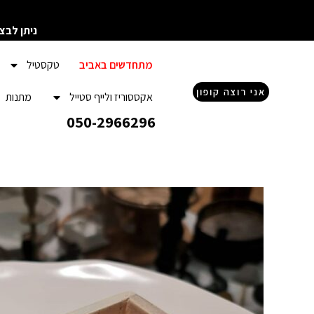
ילוג
תוכן
ניתן לבצ
מתחדשים באביב
טקסטיל
אני רוצה קופון
אקססוריז ולייף סטייל
מתנות
050-2966296