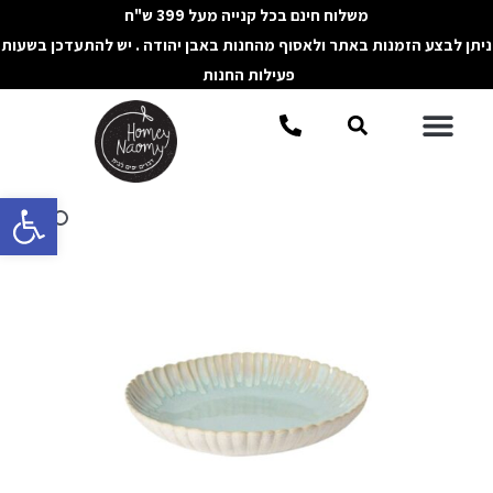
ילוג
משלוח חינם בכל קנייה מעל 399 ש"ח
תוכן
ניתן לבצע הזמנות באתר ולאסוף מהחנות באבן יהודה . יש להתעדכן בשעות
פעילות החנות
תפריט
חיפוש
פתח סרגל 
כמות
של
קערת
הגשה
MALLORCA
טורקיז