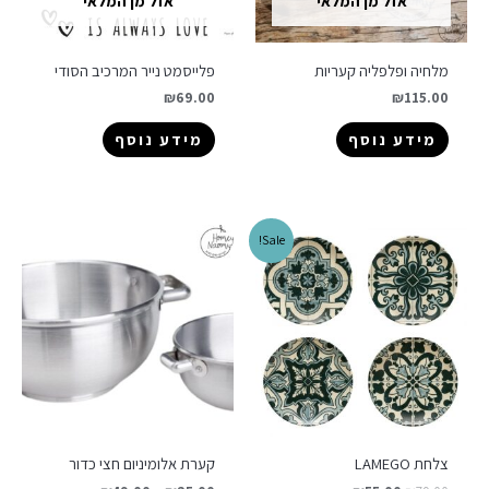
אזל מן המלאי
אזל מן המלאי
מלחיה ופלפליה קעריות
פלייסמט נייר המרכיב הסודי
₪
69.00
₪
115.00
מידע נוסף
מידע נוסף
Sale!
צלחת LAMEGO
קערת אלומיניום חצי כדור