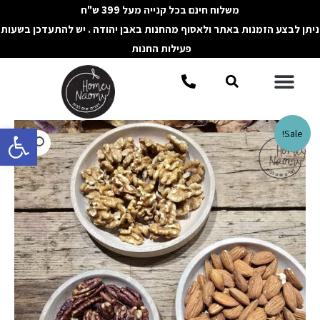
ילוג
משלוח חינם בכל קנייה מעל 399 ש"ח
תוכן
ניתן לבצע הזמנות באתר ולאסוף מהחנות באבן יהודה . יש להתעדכן בשעות
פעילות החנות
תפריט
חיפוש
פתח סרגל 
כמות
Sale!
של
סט
3
קעריות
מעץ
מנגו