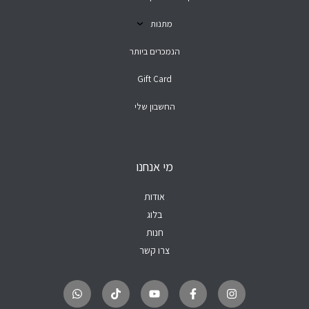
מתנות
הנמכרים ביותר
Gift Card
החשבון שלי
מי אנחנו
אודות
בלוג
חנות
צרו קשר
W
T
Y
F
I
h
i
o
a
n
a
k
u
c
s