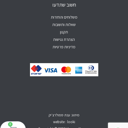
p
e
o
r
חשוב שתדעו
p
k
a
-
m
f
משלוחים והחזרות
שאלות ותשובות
תקנון
הצהרת נגישות
מדיניות פרטיות
מיתוג: ענת סמולרצ׳יק
website : looki
0
עגל