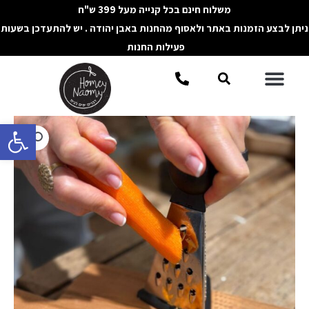
ילוג
משלוח חינם בכל קנייה מעל 399 ש"ח
תוכן
ניתן לבצע הזמנות באתר ולאסוף מהחנות באבן יהודה . יש להתעדכן בשעות
פעילות החנות
תפריט
חיפוש
פתח סרגל 
כמות
של
מגרדת
משולשת
מנירוסטה