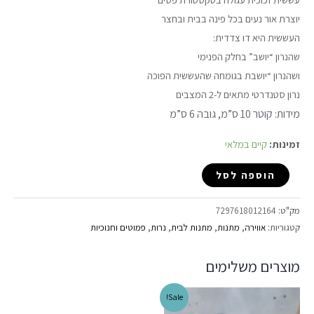
יוצרת אור נעים בכל פינה בבית ובחצר
העששית היא דו צדדית:
שהנרון “יושב” בחלק הפנימי
ושהנרון “יושבת בגומחה שהעששית הפוכה
נרון סטנדרטי מתאים ל-2 המצבים
מידות: קוטר 10 ס”מ, גובה 6 ס”מ
זמינות:
קיים במלאי
הוספה לסל
מק"ט:
7297618012164
קטגוריות:
אווירה
,
מתנות
,
מתנות לבית
,
נרות
,
פמוטים וחנוכיות
מוצרים משלימים
Sale!