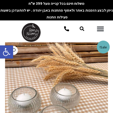
ילוג
משלוח חינם בכל קנייה מעל 399 ש"ח
תוכן
ניתן לבצע הזמנות באתר ולאסוף מהחנות באבן יהודה . יש להתעדכן בשעות
פעילות החנות
תפריט
חיפוש
פתח סרגל 
כמות
Sale!
של
עששית
זכוכית
פסים