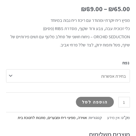
₪
89.00
–
₪
65.00
מפיץ ריח יוקרתי ומהודר עם ריכוז ריח גבוה במיוחד
כלי זכוכית עבה, צבע ורוד שקוף, מסדרת RIBS (פסים)
ORCHID SEDUCTION – ניחוח חושני של סחלב מלטף עם תווים פירותיים של
שיזף, פטל ותפוח ירוק, לצד שלל פרחי אביב.
נפח
הוספה לסל
מק"ט:
אין מידע
קטגוריות:
אווירה
,
מפיצי ריח ומבערים
,
מתנות לחנוכת בית
מוצרים משלימים