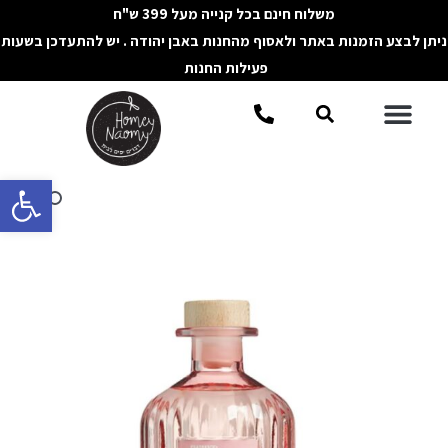
ילוג
משלוח חינם בכל קנייה מעל 399 ש"ח
תוכן
ניתן לבצע הזמנות באתר ולאסוף מהחנות באבן יהודה . יש להתעדכן בשעות
פעילות החנות
תפריט
חיפוש
פתח סרגל 
כמות
של
מפיץ
ריח
ורוד
שקוף
ORCHID
SEDUCTION