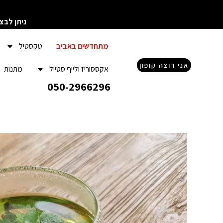
ילוג
תוכן
ניתן לבצ
מתחדשים באביב
טקסטיל
אני רוצה קופון
אקססוריז ולייף סטייל
מתנות
050-2966296