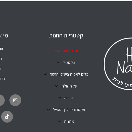
קטגוריות החנות
מי א
או
מתחדשים באביב
בל
טקסטיל
חנ
כלים לאפיה בישול והגשה
צרו
על השולחן
T
I
i
n
אווירה
k
s
t
t
o
a
אקססוריז ולייף סטייל
k
g
r
מתנות
a
m