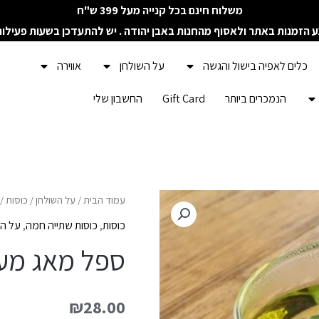
משלוח חינם בכל קנייה מעל 399 ש"ח
ע הזמנות באתר ולאסוף מהחנות באבן יהודה . יש להתעדכן בשעות פעילו
כלים לאפיה בישול והגשה
על השולחן
אווירה
הנמכרים ביותר
Gift Card
החשבון שלי
כמות
עמוד הבית
/
על השולחן
/
כוסות
/
של
כוסות
,
כוסות שתייה חמה
,
על הש
ספל
ספל מאג מעו
מאג
מעוגל
₪
28.00
שקוף