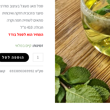
ספל מאג מעוגל בעיצוב מודרני 
מיוצר מזכוכית חזקה ואיכותית
מתאים לשתייה חמה וקרה
תכולה: 410 מ”ל
המחיר הוא לספל בודד
זמינות:
קיים במלאי
הוספה לסל
מק"ט:
6933890369992
קטגו