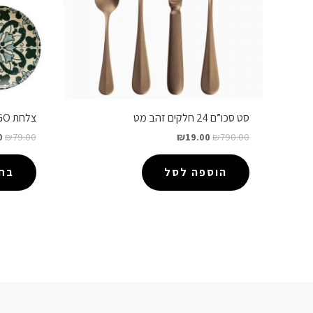
סט סכו”ם 24 חלקים זהב מט
צלחת LAMEGO
0
₪
79.00
₪
19.00
₪
790.00
הוספה לסל
בחר