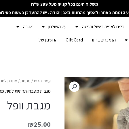
משלוח חינם בכל קנייה מעל 399 ש"ח
ע הזמנות באתר ולאסוף מהחנות באבן יהודה . יש להתעדכן בשעות פעילו
כלים לאפיה בישול והגשה
על השולחן
אווירה
הנמכרים ביותר
Gift Card
החשבון שלי
כמות
עמוד הבית
/
מתנות
/
מתנות לחנו
של
מגבות מטבח ותחתיות לסיר
,
מתנ
מגבת
מגבת וופל
וופל
₪
25.00