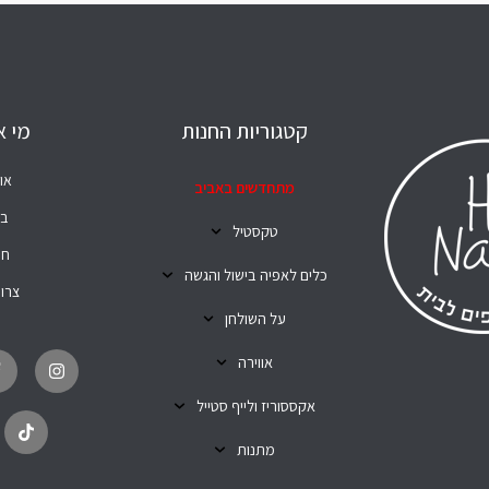
קטגוריות החנות
מי א
או
מתחדשים באביב
בל
טקסטיל
חנ
כלים לאפיה בישול והגשה
צרו
על השולחן
T
I
i
n
אווירה
k
s
t
t
o
a
אקססוריז ולייף סטייל
k
g
r
מתנות
a
m