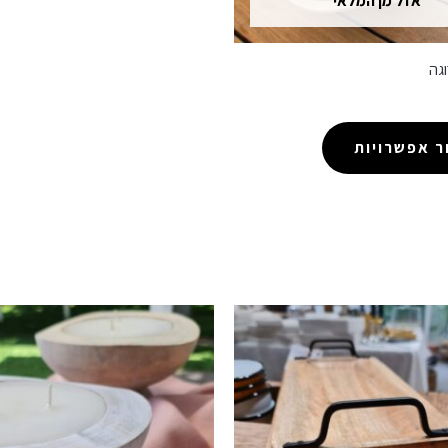
אזל מן המלאי
גה
 אפשרויות