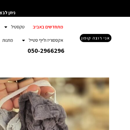
ילוג
תוכן
ניתן לבצ
מתחדשים באביב
טקסטיל
אני רוצה קופון
אקססוריז ולייף סטייל
מתנות
050-2966296