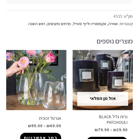
מק"ט:
4535
קטגוריות:
אווירה
,
אקססוריז ולייף סטייל
,
פרחים מיובשים
,
ראש השנה
מוצרים נוספים
אזל מן המלאי
נרות גליל BLACK
אגרטל זכוכית
PATCHOULI
₪
99.00
–
₪
69.00
₪
79.90
–
₪
19.90
בחר אפשרויות