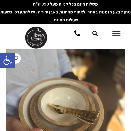
ילוג
משלוח חינם בכל קנייה מעל 399 ש"ח
תוכן
ניתן לבצע הזמנות באתר ולאסוף מהחנות באבן יהודה . יש להתעדכן בשעות
פעילות החנות
תפריט
חיפוש
פתח סרגל 
כמות
של
קערת
עץ
בציפוי
לבן