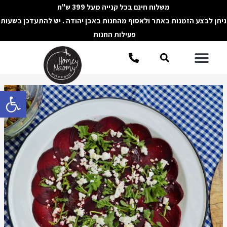
ילוג
משלוח חינם בכל קנייה מעל 399 ש"ח
תוכן
ניתן לבצע הזמנות באתר ולאסוף מהחנות באבן יהודה . יש להתעדכן בשעות
פעילות החנות
תפריט
חיפוש
Post
פתח סרגל 
navigation