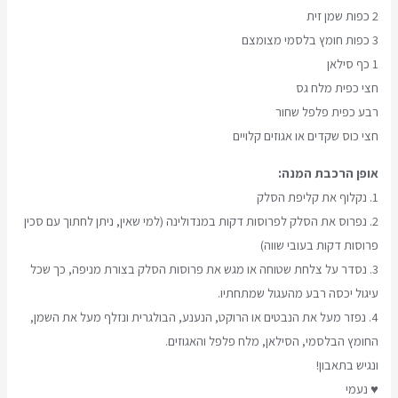
2 כפות שמן זית
3 כפות חומץ בלסמי מצומצם
1 כף סילאן
חצי כפית מלח גס
רבע כפית פלפל שחור
חצי כוס שקדים או אגוזים קלויים
אופן הרכבת המנה:
1. נקלוף את קליפת הסלק
2. נפרוס את הסלק לפרוסות דקות במנדולינה (למי שאין, ניתן לחתוך עם סכין
פרוסות דקות בעובי שווה)
3. נסדר על צלחת שטוחה או מגש את פרוסות הסלק בצורת מניפה, כך שכל
עיגול יכסה רבע מהעגול שמתחתיו.
4. נפזר מעל את הנבטים או הרוקט, הנענע, הבולגרית ונזלף מעל את השמן,
החומץ הבלסמי, הסילאן, מלח פלפל והאגוזים.
ונגיש בתאבון!
♥ נעמי