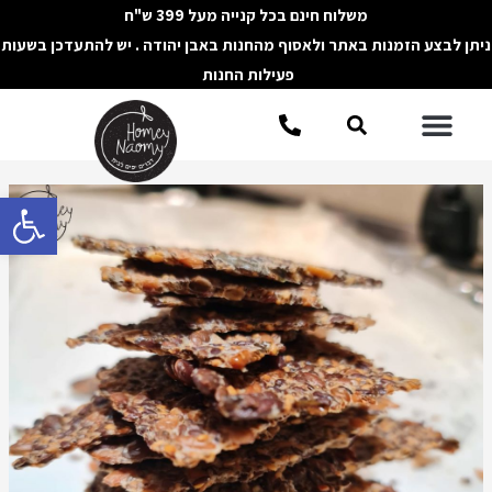
ילוג
משלוח חינם בכל קנייה מעל 399 ש"ח
תוכן
ניתן לבצע הזמנות באתר ולאסוף מהחנות באבן יהודה . יש להתעדכן בשעות
פעילות החנות
תפריט
חיפוש
Post
פתח סרגל 
navigation