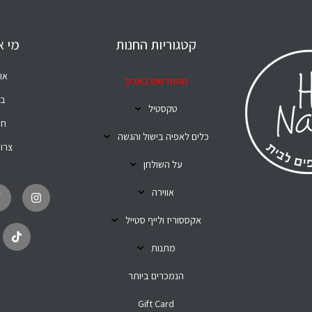
קטגוריות החנות
מי א
או
מתחדשים באביב
בל
טקסטיל
חנ
כלים לאפיה בישול והגשה
צרו
על השולחן
T
I
i
n
אווירה
k
s
t
t
o
a
אקססוריז ולייף סטייל
k
g
r
מתנות
a
m
הנמכרים ביותר
Gift Card