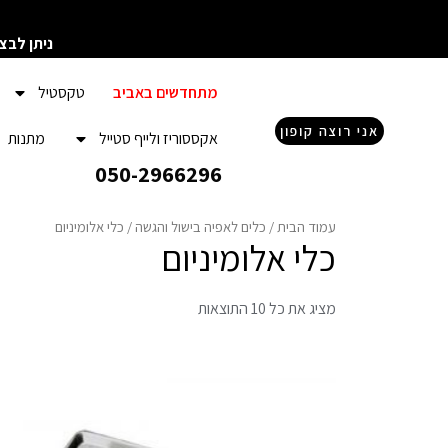
ילוג
תוכן
ניתן לבצ
מתחדשים באביב
טקסטיל
אני רוצה קופון
אקססוריז ולייף סטייל
מתנות
050-2966296
עמוד הבית
/
כלים לאפיה בישול והגשה
/ כלי אלומיניום
כלי אלומיניום
מציג את כל 10 התוצאות