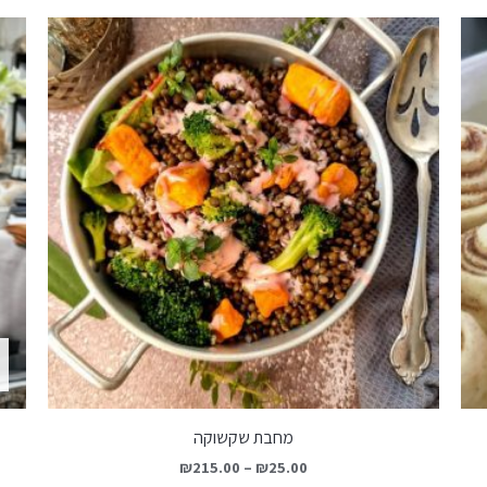
מחבת שקשוקה
₪
215.00
–
₪
25.00