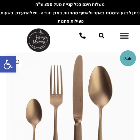
ילוג
משלוח חינם בכל קנייה מעל 399 ש"ח
תוכן
ניתן לבצע הזמנות באתר ולאסוף מהחנות באבן יהודה . יש להתעדכן בשעות
פעילות החנות
תפריט
חיפוש
פתח סרגל 
כמות
Sale!
של
סט
סכו"ם
24
חלקים
זהב
מט