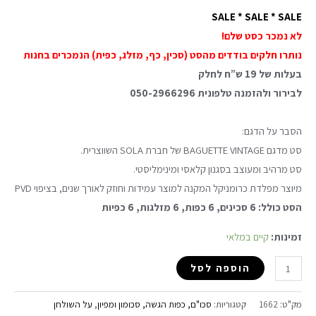
SALE * SALE * SALE
לא נמכר כסט שלם!
נותרו חלקים בודדים מהסט (סכין, כף, מזלג, כפית) הנמכרים בחנות
בעלות של 19 ש”ח לחלק
לבירור ולהזמנה טלפונית 050-2966296
הסבר על הדגם:
סט מדגם BAGUETTE VINTAGE של חברת SOLA השווצרית.
סט מרהיב ומעוצב בסגנון קלאסי ומינימליסטי.
מיוצר מפלדת כרומניקל המקנה למוצר עמידות וחוזק לאורך שנים, בציפוי PVD
הסט כולל: 6 סכינים, 6 כפות, 6 מזלגות, 6 כפיות
זמינות:
קיים במלאי
הוספה לסל
מק"ט:
1662
קטגוריות:
סכו"ם, כפות הגשה, סכומון ומפיון
,
על השולחן